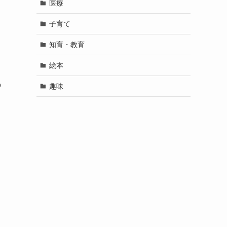
医療
り
子育て
知育・教育
絵本
の
趣味