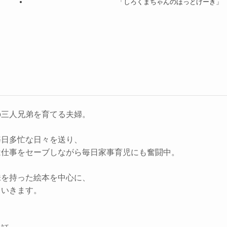
「しろくまちゃんのほっとけーき」
の三人兄弟を育てる夫婦。
毎日多忙な日々を送り、
は仕事をセーブしながら毎日家事育児にも奮闘中。
味を持った絵本を中心に、
ていきます。