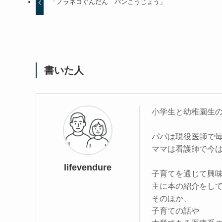
「ノラネコぐんだん パンこうじょう」
書いた人
小学生と幼稚園生
パパは現役医師で
ママは看護師で今
lifevendure
子育てを通じて興
主に本の紹介をし
そのほか、
子育ての話や