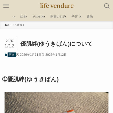
絵本
その他本
医療のお話
子育て
趣味
ホーム
医療
2026
優肌絆(ゆうきばん)について
1/12
2026年1月11日
2026年1月12日
医療
➀優肌絆(ゆうきばん)