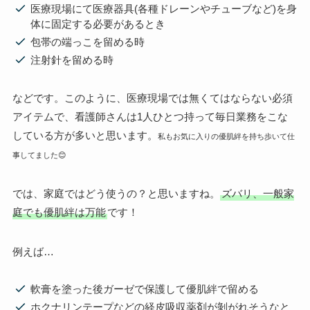
医療現場にて医療器具(各種ドレーンやチューブなど)を身
体に固定する必要があるとき
包帯の端っこを留める時
注射針を留める時
などです。このように、医療現場では無くてはならない必須
アイテムで、看護師さんは1人ひとつ持って毎日業務をこな
している方が多いと思います。
私もお気に入りの優肌絆を持ち歩いて仕
事してました😊
では、家庭ではどう使うの？と思いますね。
ズバリ、一般家
庭でも優肌絆は万能
です！
例えば…
軟膏を塗った後ガーゼで保護して優肌絆で留める
ホクナリンテープなどの経皮吸収薬剤が剝がれそうなと