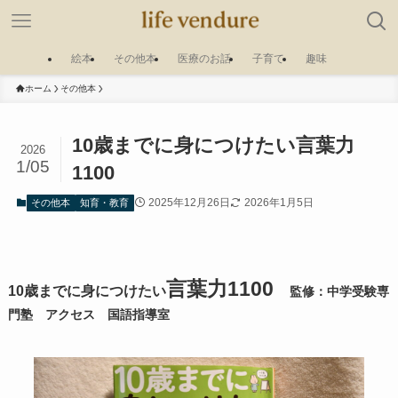
絵本
その他本
医療のお話
子育て
趣味
ホーム
その他本
10歳までに身につけたい言葉力
2026
1/05
1100
2025年12月26日
2026年1月5日
その他本
知育・教育
言葉力1100
10歳までに身につけたい
監修：中学受験専
門塾 アクセス 国語指導室